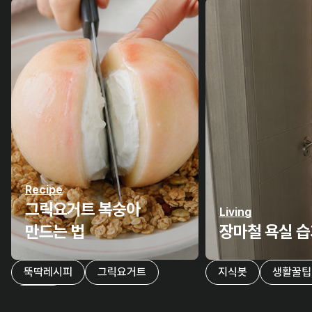
Recipe
그릭요거트 복숭아
Living
만드는 법
장마철 욕실 습
뚝딱레시피
그릭요거트
지식봇
생활꿀팁
복숭아