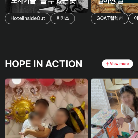
도자기를 볼 수 있는 곳
벌어진 일
HotelInsideOut
피카소
GOAT컬렉션
그랜드켄싱턴
퀸즈컬렉션
HOPE IN ACTION
View more