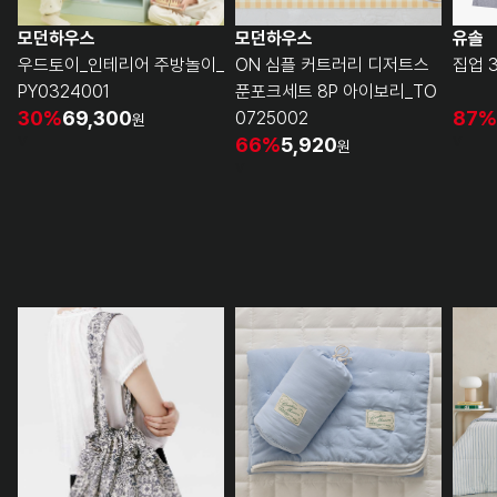
모던하우스
모던하우스
유솔
우드토이_인테리어 주방놀이_
ON 심플 커트러리 디저트스
집업 3
PY0324001
푼포크세트 8P 아이보리_TO
30%
69,300
87%
0725002
원
v
v
66%
5,920
원
v