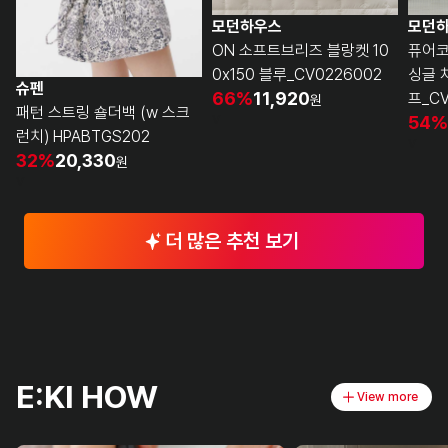
모던하우스
모던
ON 소프트브리즈 블랑켓 10
퓨어코
0x150 블루_CV0226002
싱글 
슈펜
66%
11,920
프_CV
원
패턴 스트링 숄더백 (w 스크
v
54%
런치) HPABTGS202
v
32%
20,330
원
v
더 많은 추천 보기
E:KI HOW
View more