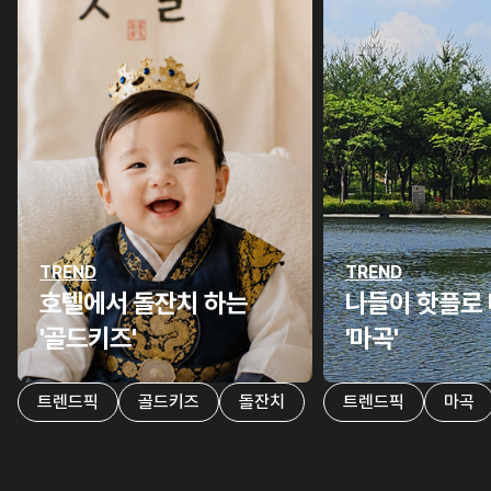
TREND
TREND
호텔에서 돌잔치 하는
나들이 핫플로
'골드키즈'
'마곡'
트렌드픽
골드키즈
돌잔치
트렌드픽
마곡