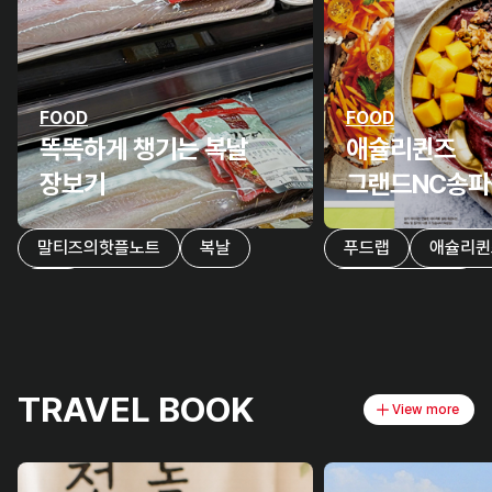
FOOD
FOOD
똑똑하게 챙기는 복날
애슐리퀸즈
장보기
그랜드NC송파점 리
오픈의 모든 것
말티즈의핫플노트
복날
푸드랩
애슐리퀸
장어
그랜드NC송파점
TRAVEL BOOK
View more