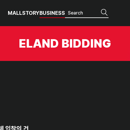
MALL
STORY
BUSINESS
ELAND BIDDING
체 입찰의 건