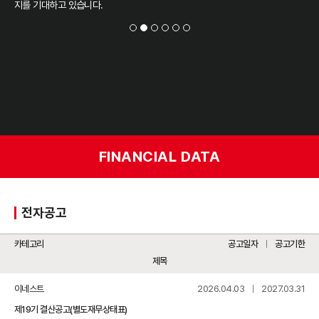
지를 기대하고 있습니다.
financial data
FINANCIAL DATA
전자공고
카테고리
공고일자
공고기한
제목
이네스트
2026.04.03
2027.03.31
제19기 결산공고(별도재무상태표)