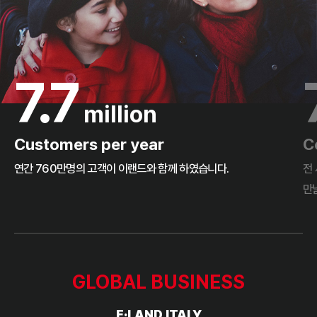
7.7
million
Customers per year
C
연간 760만명의 고객이 이랜드와 함께 하였습니다.
전
만
Global Business
GLOBAL BUSINESS
E·LAND ITALY