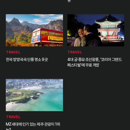
유
TRAVEL
TRAVEL
전국 방방곡곡 단풍 명소 9곳
4대 궁·종묘·조선왕릉, '코리아 그랜드
페스티벌'에 무료 개방
TRAVEL
MZ세대에 인기 있는 제주 관광지 1위
는?