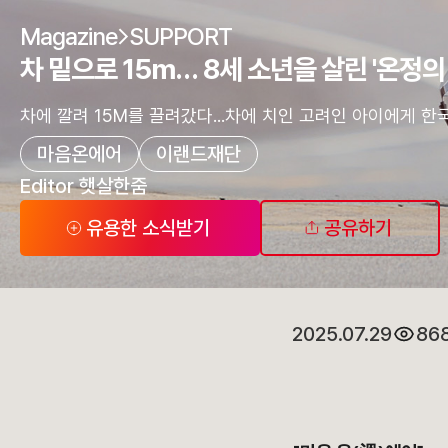
Magazine
SUPPORT
차 밑으로 15m… 8세 소년을 살린 '온정의
차에 깔려 15M를 끌려갔다...차에 치인 고려인 아이에게 한국
마음온에어
이랜드재단
Editor 햇살한줌
유용한 소식받기
공유하기
2025.07.29
86