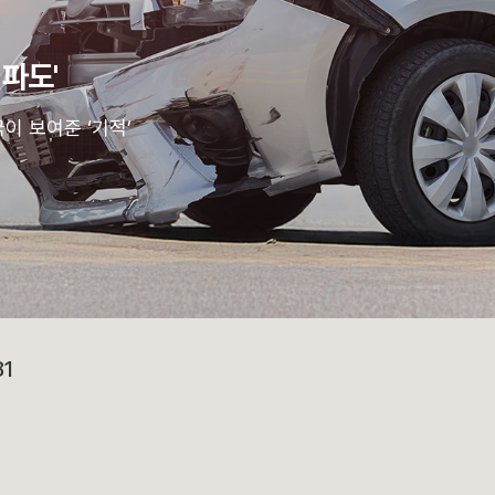
 파도'
이 보여준 ‘기적’
81