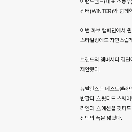
이랜드월드(대표 조동주)
윈터(WINTER)와 함께
이번 화보 캠페인에서 윈
스타일링에도 자연스럽게
브랜드의 앰버서더 김연
제안했다.
뉴발란스는 베스트셀러인
반팔티 △핏티드 스퀘어넥 
라인과 △에센셜 핏티드
선택의 폭을 넓혔다.