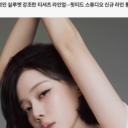
인 실루엣 강조한 티셔츠 라인업···핏티드 스튜디오 신규 라인 