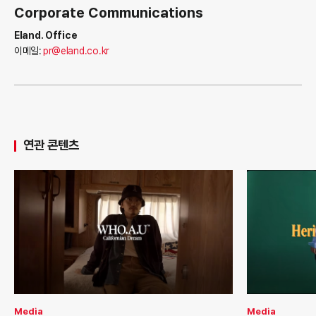
Corporate Communications
Eland. Office
이메일:
pr@eland.co.kr
연관 콘텐츠
Media
Media