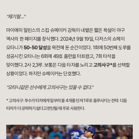
"제기랄..."
마이애미 말린스의 스킵 슈메이커 감독이 내뱉은 짧은 욕설이 야구
역사의 한 페이지를 장식했다. 2024년 9월 19일, 다저스의 쇼헤이
오타니가
50-50 달성
을 목전에 둔 순간이었다. 1회에 50번째 도루를
성공시킨 오타니는 6회에 49호 홈런을 터트렸고, 7회 타석을
맞이했다. 2사 2,3루. 보통은 다음 타자를 노리고
고의사구*
를 선택할
상황이었다. 하지만 슈메이커는 단호했다.
"오타니같은 선수에게 고의사구는 있을 수 없다."
* 고의사구: 투수가 타자에게 일부러 볼 4개를 던져 1루로 출루시키는 전략. 다음
타자가 더 공략하기 쉽다고 판단될 때 주로 사용한다.