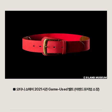
■ 오타니 쇼헤이 2021시즌 Game-Used 벨트 (이랜드뮤지엄 소장)