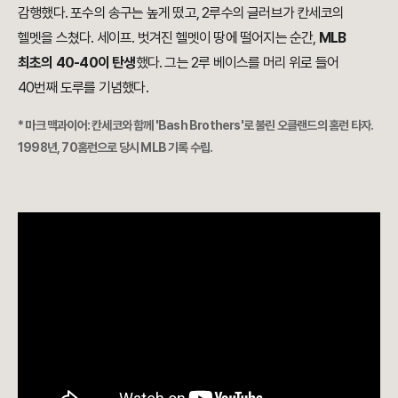
감행했다. 포수의 송구는 높게 떴고, 2루수의 글러브가 칸세코의
헬멧을 스쳤다. 세이프. 벗겨진 헬멧이 땅에 떨어지는 순간,
MLB
최초의 40-40이 탄생
했다. 그는 2루 베이스를 머리 위로 들어
40번째 도루를 기념했다.
* 마크 맥과이어: 칸세코와 함께 'Bash Brothers'로 불린 오클랜드의 홈런 타자.
1998년, 70홈런으로 당시 MLB 기록 수립.