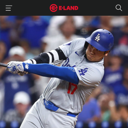
이랜드그룹 이용 메뉴
이랜드그룹 모바일 메뉴
오타니의 50-50, MLB 148년 역사의 새 장을 열다.
매거진 상세보기