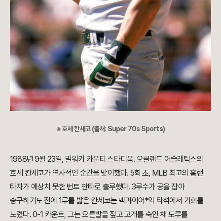
※ 호세 칸세코 (출처: Super 70s Sports)
1988년 9월 23일, 밀워키 카운티 스타디움. 오클랜드 어슬레틱스의
호세 칸세코가 역사적인 순간을 맞이했다. 5회 초, MLB 최고의 홈런
타자가 예상치 못한 번트 안타로 출루했다. 3루수가 공을 잡아
송구하기도 전에 1루를 밟은 칸세코는 맥과이어*의 타석에서 기회를
노렸다. 0-1 카운트, 그는 오른발을 짚고 고개를 숙인 채 도루를