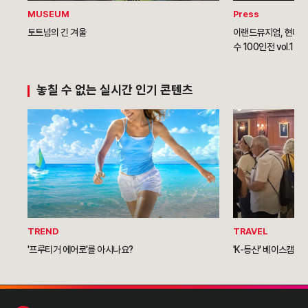
MUSEUM
Press
토트넘의 긴 겨울
이랜드뮤지엄, 현대백
수 100인전 vol.1> 
놓칠 수 없는 실시간 인기 콘텐츠
TREND
TRAVEL
'프루티거 에어로'를 아시나요?
'K-등산' 베이스캠프 