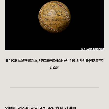
■ 1929 보스턴 레드삭스, 시카고 화이트삭스팀 선수 19인의 사인 볼 (이랜드뮤지
엄 소장)
완벽한 선수의 상징 40-40: 호세 칸세코