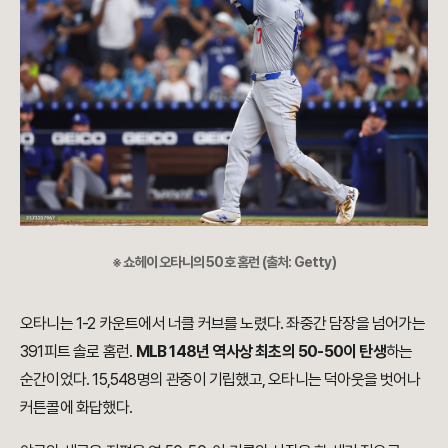
※ 쇼헤이 오타니의 50호 홈런 (출처: Getty)
오타니는 1-2 카운트에서 너클 커브를 노렸다. 좌중간 담장을 넘어가는
391피트 솔로 홈런.
MLB 148년 역사상 최초의 50-50이 탄생
하는
순간이었다. 15,548명의 관중이 기립했고, 오타니는 덕아웃을 벗어나
커튼콜에 화답했다.