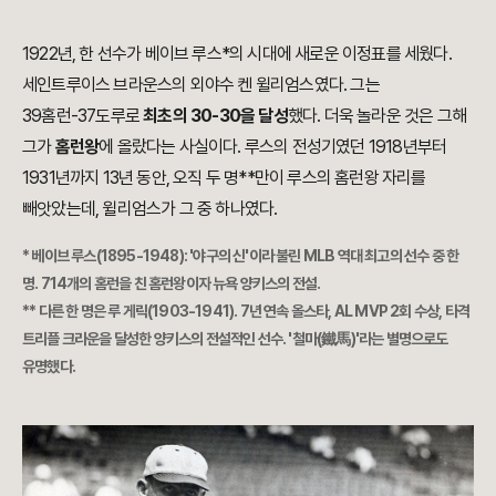
1922년, 한 선수가 베이브 루스*의 시대에 새로운 이정표를 세웠다.
세인트루이스 브라운스의 외야수 켄 윌리엄스였다. 그는
39홈런-37도루로
최초의 30-30을 달성
했다. 더욱 놀라운 것은 그해
그가
홈런왕
에 올랐다는 사실이다. 루스의 전성기였던 1918년부터
1931년까지 13년 동안, 오직 두 명**만이 루스의 홈런왕 자리를
빼앗았는데, 윌리엄스가 그 중 하나였다.
* 베이브 루스(1895-1948): '야구의 신'이라 불린 MLB 역대 최고의 선수 중 한
명. 714개의 홈런을 친 홈런왕이자 뉴욕 양키스의 전설.
** 다른 한 명은 루 게릭(1903-1941). 7년 연속 올스타, AL MVP 2회 수상, 타격
트리플 크라운을 달성한 양키스의 전설적인 선수. '철마(鐵馬)'라는 별명으로도
유명했다.