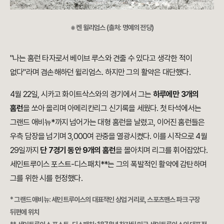
※ 켄 윌리엄스 (출처: 명예의 전당)
"나는 홈런 타자로서 베이브 루스와 견줄 수 있다고 생각한 적이
없다"라며 겸손해하던 윌리엄스. 하지만 그의 활약은 대단했다.
4월 22일, 시카고 화이트삭스와의 경기에서 그는
하루에만 3개의
홈런
을 쏘아 올리며 아메리칸리그 신기록을 세웠다. 첫 타석에서는
그랜드 애비뉴*까지 넘어가는 대형 홈런을 날렸고, 이어진 홈런들은
우측 담장을 넘기며 3,000여 관중을 열광시켰다. 이를 시작으로 4월
29일까지
단 7경기 동안 9개의 홈런
을 몰아치며 리그를 휘어잡았다.
세인트루이스 포스트-디스패치**는 그의 폭발적인 활약에 감탄하며
그를 위한 시를 헌정했다.
* 그랜드 애비뉴: 세인트루이스의 대표적인 상업 거리로, 스포츠맨스 파크 구장
뒤편에 위치