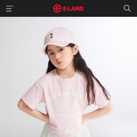
이랜드그룹 이용 메뉴
이랜드그룹 모바일 메뉴
코디 걱정 없는 상하의 반팔 셋업
매거진 상세보기