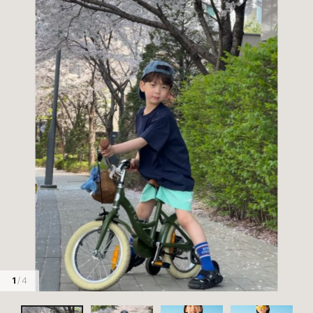
1
/ 4