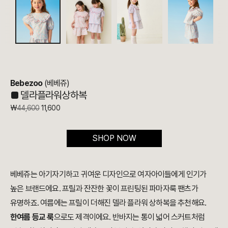
Bebezoo
(베베쥬)
■
델라플라워상하복
₩
44,600
11,600
SHOP NOW
베베쥬는 아기자기하고 귀여운 디자인으로 여자아이들에게 인기가
높은 브랜드에요. 프릴과 잔잔한 꽃이 프린팅된 파마자룩 팬츠가
유명하죠. 여름에는 프릴이 더해진 델라 플라워 상하복을 추천해요.
한여름 등교 룩
으로도 제격이에요. 반바지는 통이 넓어 스커트처럼