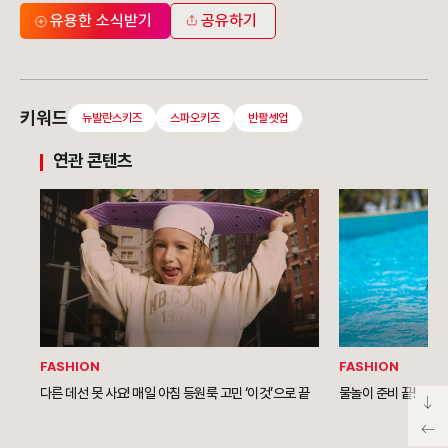
유용한 소식받기
공유하기
키워드
뉴발란스키즈
스파오키즈
반팔셋업
연관 콘텐츠
FASHION
FASHION
다른 데선 못 사요! 매일 아침 등원룩 고민 ‘이것’으로 끝
물놀이 준비 끝!