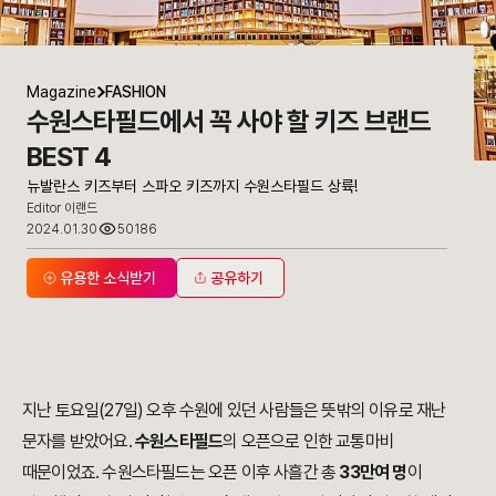
Magazine
FASHION
수원스타필드에서 꼭 사야 할 키즈 브랜드
BEST 4
뉴발란스 키즈부터 스파오 키즈까지 수원스타필드 상륙!
Editor 이랜드
2024.01.30
50186
유용한 소식받기
공유하기
지난 토요일(27일) 오후 수원에 있던 사람들은 뜻밖의 이유로 재난
문자를 받았어요.
수원스타필드
의 오픈으로 인한 교통마비
때문이었죠. 수원스타필드는 오픈 이후 사흘간 총
33만여 명
이