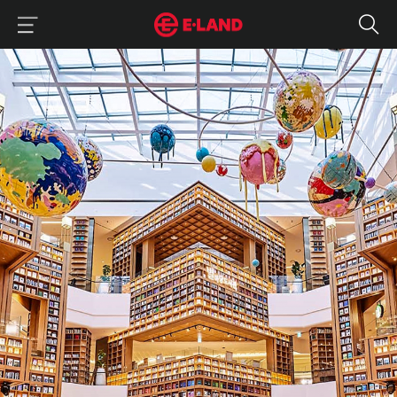
이랜드그룹 이용 메뉴
이랜드그룹 모바일 메뉴
뉴발란스 키즈부터 스파오 키즈까지 수원스타필드 상륙!
매거진 상세보기