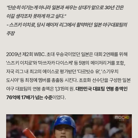
"단순히 이기는게 아니라 일본과 싸우는 상대가 앞으로 30년 간은
이길 생각조차 못하게 하고 싶다.
"
- 스즈키 이치로, 당시 메이저 리그에서 활약하던 일본 야구대표팀의
주장
2009년 제2회 WBC. 초대 우승국이었던 일본은 대회 2연패를 위해
'스즈키 이치로'와 '마쓰자카 다이스케' 등 5명의 메이저리거를 포함,
자국 리그 내 최고의 에이스로 평가받던 '다르빗슈 유', '스기우치
도시야' 등 최정예 멤버를 총출동 시킨다. 초호화 선수단을 구성한 일본
야구 대표팀의 연봉 총액은 1,315억 원.
대한민국 대표팀 연봉 총액인
76억에 17배가 넘는 수준
이었다.