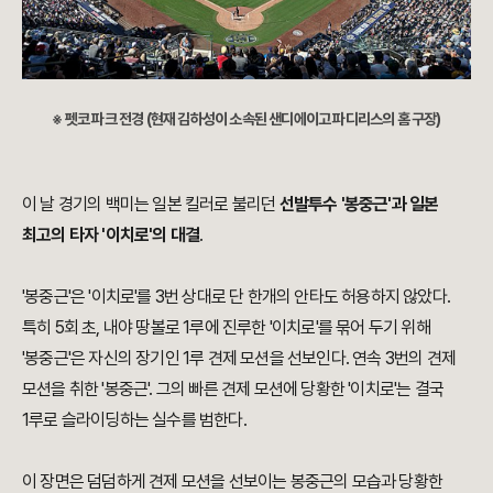
※ 펫코 파크 전경 (현재 김하성이 소속된 샌디에이고 파디리스의 홈 구장)
이 날 경기의 백미는 일본 킬러로 불리던
선발투수 '봉중근'과 일본
최고의 타자 '이치로'의 대결
.
'봉중근'은 '이치로'를 3번 상대로 단 한개의 안타도 허용하지 않았다.
특히
5회 초, 내야 땅볼로 1루에 진루한 '이치로'를 묶어 두기 위해
'봉중근'은 자신의 장기인 1루 견제 모션을 선보인다. 연속 3번의 견제
모션을 취한 '봉중근'. 그의 빠른 견제 모션에 당황한 '이치로'는 결국
1루로 슬라이딩하는 실수를 범한다.
이 장면은 덤덤하게 견제 모션을 선보이는 봉중근의 모습과 당황한