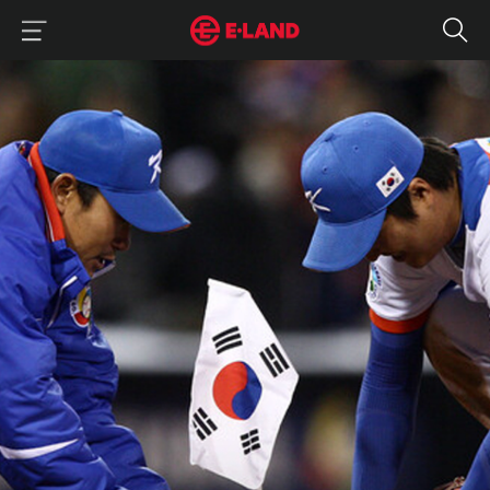
이랜드그룹 이용 메뉴
이랜드그룹 모바일 메뉴
2009 WBC, 한일전 후 꽂은 태극기
매거진 상세보기