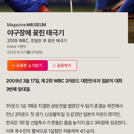
Magazine
MUSEUM
야구장에 꽂힌 태극기
2009 WBC, 한일전 후 꽂은 태극기
Editor 이랜드
2023.10.07
37668
유용한 소식받기
공유하기
2009년 3월 17일, 제 2회 WBC 2라운드 대한민국과 일본의 대회
3번째 맞대결.
1라운드 1승 1패로 치열한 공방전을 벌였던 두 팀이 준결승 목전에서
만난 2라운드 첫 경기. 난공불락일 것 같았던 일본의 마운드였지만,
한국은 1회 말 선발투수가 흔들린 틈을 놓치지 않고 3득점에 성공한다.
이후 투수진의 활약으로 1실점만 허용하며 4:1 승리.