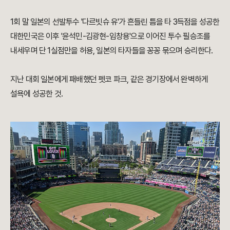
1회 말 일본의 선발투수 '다르빗슈 유'가 흔들린 틈을 타 3득점을 성공한
대한민국은 이후 '윤석민-김광현-임창용'으로 이어진 투수 필승조를
내세우며 단 1실점만을 허용, 일본의 타자들을 꽁꽁 묶으며 승리한다.
지난 대회 일본에게 패배했던 펫코 파크, 같은 경기장에서 완벽하게
설욕에 성공한 것.