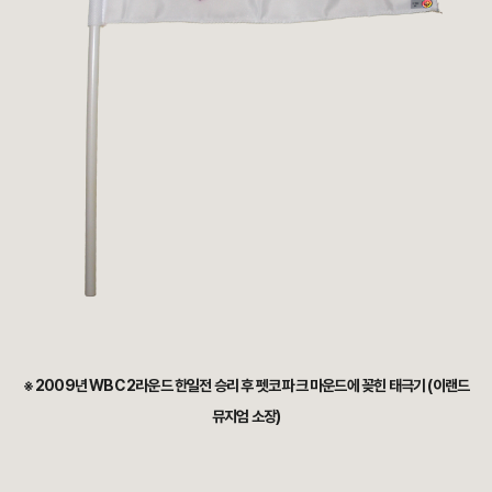
※ 2009년 WBC 2라운드 한일전 승리 후 펫코 파크 마운드에 꽂힌 태극기 (이랜드
뮤지엄 소장)