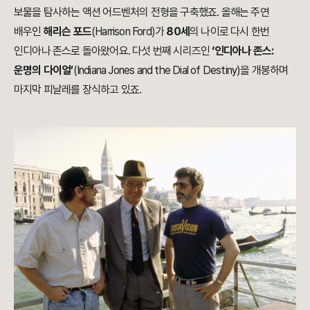
보물을 탐사하는 액션 어드벤처의 전형을 구축했죠. 올해는 주연
배우인
해리슨 포드
(Harrison Ford)가
80세
의 나이로 다시 한번
인디아나 존스로 돌아왔어요. 다섯 번째 시리즈인
‘
인디아나 존스:
운명의 다이얼
’
(Indiana Jones and the Dial of Destiny)을 개봉하며
마지막 피날레를 장식하고 있죠.