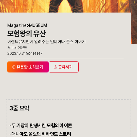
Magazine
MUSEUM
모험왕의 유산
이랜드뮤지엄이 알려주는 인디아나 존스 이야기
Editor 이랜드
2023.10.31
114147
유용한 소식받기
공유하기
3줄 요약
·
두 거장이 탄생시킨 모험의 아이콘
· 매니아도 몰랐던 비하인드 스토리