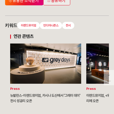
유용한 소식받기
공유하기
키워드
이랜드뮤지엄
인디아나존스
전시
연관 콘텐츠
Press
Press
뉴발란스-이랜드뮤지엄, 카시나 도산에서 '그레이 데이'
이랜드뮤지엄, <위대한 
전시 성공리 오픈
리에 오픈