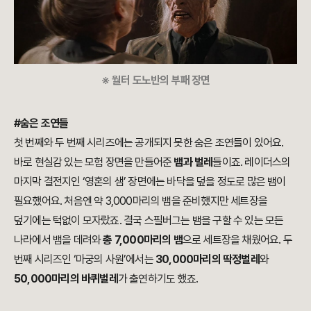
※ 월터 도노반의 부패 장면
#숨은 조연들
첫 번째와 두 번째 시리즈에는 공개되지 못한 숨은 조연들이 있어요.
바로 현실감 있는 모험 장면을 만들어준
뱀과 벌레
들이죠. 레이더스의
마지막 결전지인 ‘영혼의 샘’ 장면에는 바닥을 덮을 정도로 많은 뱀이
필요했어요. 처음엔 약 3,000마리의 뱀을 준비했지만 세트장을
덮기에는 턱없이 모자랐죠. 결국 스필버그는 뱀을 구할 수 있는 모든
나라에서 뱀을 데려와
총 7,000마리의 뱀
으로 세트장을 채웠어요. 두
번째 시리즈인 ‘마궁의 사원’에서는
30,000마리의 딱정벌레
와
50,000마리의 바퀴벌레
가 출연하기도 했죠.