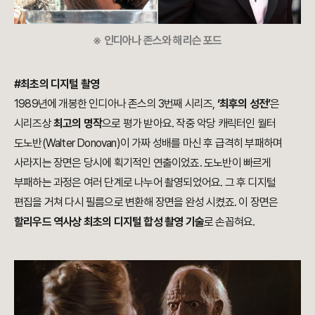
※ 인디아나 존스와 해리슨 포드
#최초의 디지털 촬영
1989년에 개봉한 인디아나 존스의 3번째 시리즈,
‘최후의 성전’
은
시리즈상
최고의 명작
으로 평가 받아요. 작중 악당 캐릭터인 월터
도노반(
Walter Donovan)
이 가짜 성배를 마신 후 급격히 부패하며
사라지는 장면은 당시에 획기적인 연출이었죠. 도노반이 빠르게
부패하는 과정은 여러 단계로 나누어 촬영되었어요. 그 후 디지털
편집을 거쳐 다시 필름으로 변환해 장면을 완성 시켰죠. 이 장면은
할리우드 역사상 최초의 디지털 합성 촬영 기술
로 손꼽혀요.