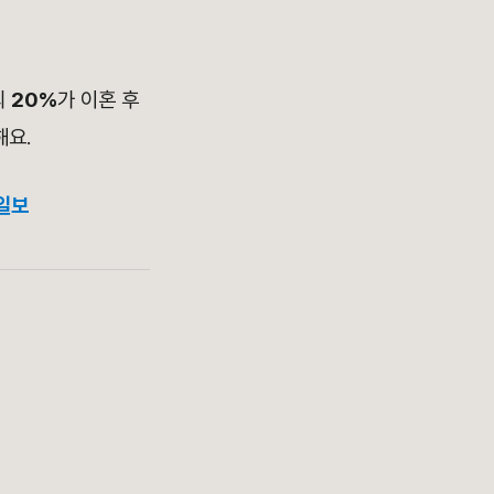
의
20%
가 이혼 후
해요.
선일보