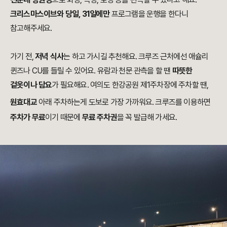
크리스마스이브와 당일, 31일에만
프로그램을 운행을 한다니
참고해주세요.
가기 전,
저녁 식사
는 하고 가시길 추천해요. 크루즈 근처에선 애슐리
퀸즈나 CU를 들릴 수 있어요. 유람과 천문 관측을 할 땐
따뜻한
겉옷이나 담요
가 필요해요. 여의도 한강공원 제1주차장에 주차할 땐,
원효대교
아래 주차하는게 도보로 가장 가까워요. 크루즈를 이용하면
주차가 무료
이기 때문에
무료 주차권
을 꼭 발급해 가세요.