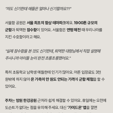
"저도 신기한데 애들은 얼마나 신기할까요?!"
서울함 공원은
서울 최초의 함상 테마파크
예요.
1900톤 규모의
군함
과 퇴역한
잠수함
이 있어요. 서울함은
연평 해전
때 우리나라를
지킨 수호함이라고 해요.
"실제 잠수함을 본 것도 신기한데, 퇴역한 대령님께서 직접 설명해
주시니까 아이들 눈이 완전 초롱초롱했어요."
특히 초등학교 남학생 애들한테 인기가 많아요. 어른 입장료도 3천
원밖에 하지 않아
온 가족이 만 원도 안되는 가격
에
군함 체험
을 할 수
있어요.
주차
는
망원 한강공원
근처라 쉽게 해결할 수 있어요. 휴일에는 오전에
도슨트가 없다는 점을 유의해 주세요. 대신
'가이드온' 앱
을 깔면