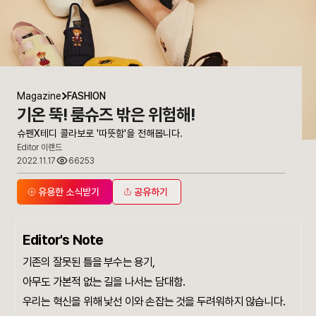
Magazine
FASHION
기온 뚝! 룸슈즈 밖은 위험해!
슈펜X테디 콜라보로 '따뜻함'을 전해봅니다.
Editor 이랜드
2022.11.17
66253
유용한 소식받기
공유하기
Editor's Note
기존의 잘못된 틀을 부수는 용기,
아무도 가본적 없는 길을 나서는 담대함.
우리는 혁신을 위해 낯선 이와 손잡는 것을 두려워하지 않습니다.