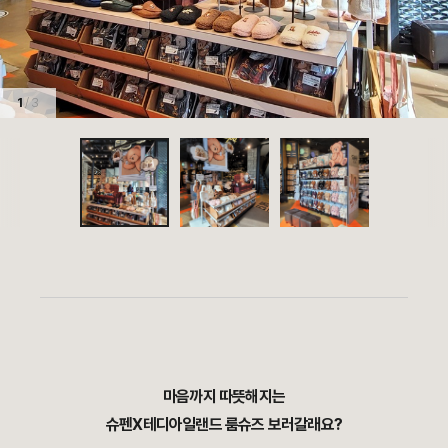
1
/ 3
마음까지 따뜻해지는
슈펜X테디아일랜드
룸슈즈 보러갈래요?