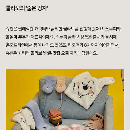
콜라보의 '숨은 강자'
슈펜은 클래식한 캐릭터와 굵직한 콜라보를 진행해 왔어요.
스누피
와
곰돌이 푸우
가 대표적이에요. 스누피 콜라보 상품은
출시과 동시에
온오프라인에서
동이 나기도 했었죠. 리오더가 8차까지 이어지면서,
슈펜은 캐릭터
콜라보 '숨은 맛집'
으로 자리매김했어요.