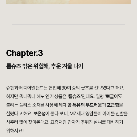
Chapter.3
룸슈즈 밖은 위험해, 추운 겨울 나기
슈펜과 테디아일랜드는 협업해 30여 종의 굿즈를 선보였다고 해요.
하지만
뭐니뭐니 해도 인기 상품은
'룸슈즈'
인데요. 일
명
'뽀글이'
로
불리는 플리스 소재를 사용해
테디 곰 특유의 부드러움
과
포근함
을
살렸다고 해요.
보온성
이 좋다 보니, MZ세대 영맘들이 아이들 신발을
사주러 많이 찾아온대요. 요즘처럼 갑자기 추워진 날씨를 대비하기
위해서요!