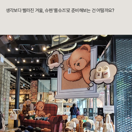
생각보다 빨라진 겨울, 슈펜 '룸슈즈'로 준비해보는 건 어떨까요?