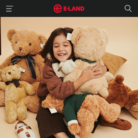
이랜드그룹 이용 메뉴
이랜드그룹 모바일 메뉴
슈펜X테디 콜라보로 '따뜻함'을 전해봅니다.
매거진 상세보기