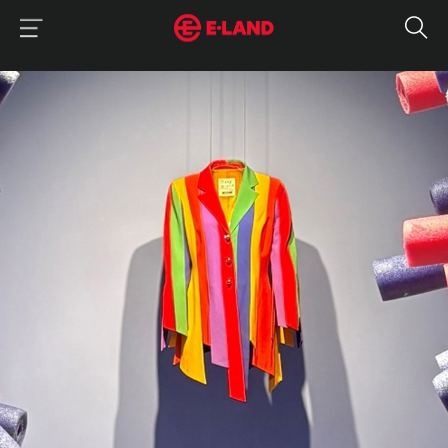
이랜드그룹 이용 메뉴
이랜드그룹 모바일 메뉴
매거진 상세보기