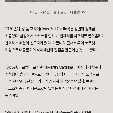
1947년 크리스찬 디올의 '뉴룩' 스타일 ⓒDior
1970년대, 장 폴 고티에(Jean Paul Gaultier)는 성별의 경계를
허물었다. 남성에게 스커트를 입히고, 란제리를 아우터로 끌어올리며
젠더리스 패션의 선구자가 됐다. 마돈나의 콘서트 투어 코르셋
의상으로 대중문화와 하이패션의 접점을 만들어낸 것도 그였다.
1988년, 마르탱 마르지엘라(Martin Margiela)는 패션의 해체주의를
개척했다. 솔기를 겉으로 드러내고, 옷의 내부 구조를 의도적으로
노출하며 '완성된 옷'이라는 개념 자체에 의문을 던졌다. 브랜드
로고조차 숨긴 채 작품으로만 말하는 방식은 패션계에 전례 없는
충격이었다.
1993년, 이세이 미야케(Issey Miyake)는 옷의 구조 자체를