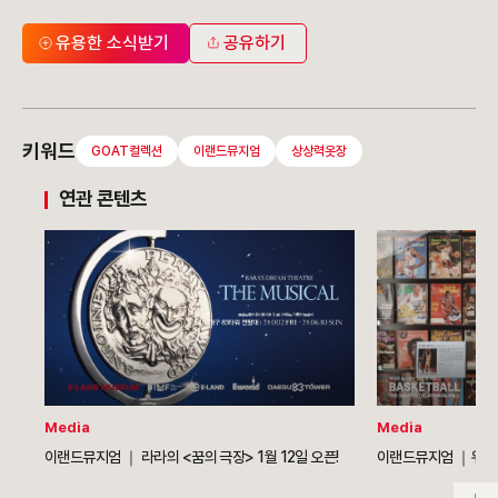
유용한 소식받기
공유하기
키워드
GOAT컬렉션
이랜드뮤지엄
상상력옷장
연관 콘텐츠
Media
Media
이랜드뮤지엄 ｜ 라라의 <꿈의 극장> 1월 12일 오픈!
이랜드뮤지엄 ｜위대