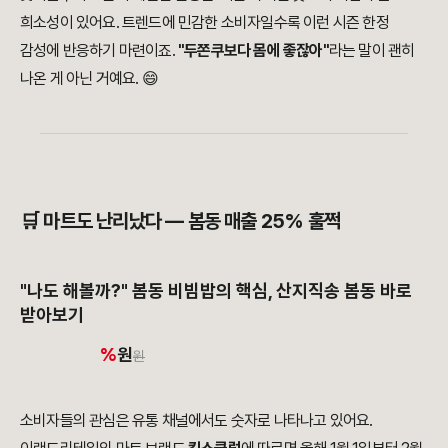
희소성이 있어요. 트렌드에 민감한 소비자일수록 이런 시즌 한정
감성에 반응하기 마련이죠.
"두쫀쿠보다 몸에 좋잖아"
라는 말이 괜히
나온 게 아닌 거예요. 😄
🛒 마트도 난리났다 — 봄동 매출 25% 훌쩍
"나도 해볼까?" 봄동 비빔밥의 핵심, 산지직송 봄동 바로
받아보기
%
원
원
소비자들의 관심은 유통 채널에서도 숫자로 나타나고 있어요.