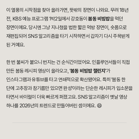
이 열풍의 시작점을 찾아 올라가면, 뜻밖의 장면이 나와요. 무려 18년
전, KBS 예능 프로그램 1박2일에서 강호동이
봄동 비빔밥
을 먹던
장면이에요. 당시엔 그냥 지나쳤을 법한 짧은 먹방 장면이, 숏폼으로
재편집되어 SNS 알고리즘을 타기 시작하면서 갑자기 다시 주목받게
된 거예요.
한 번 불씨가 붙으니 번지는 건 순식간이었어요. 인플루언서들이 직접
만든 봄동 레시피 영상이 올라오고,
'봄동 비빔밥 챌린지'
가
인스타그램과 유튜브를 타고 연쇄적으로 확산됐어요. 특히 '봄동 한
단에 고추장과 참기름만 있으면 완성'이라는 단순한 레시피가 입소문을
타면서 바이럴이 더욱 빠르게 퍼졌고요. SNS 알고리즘이 옛날 영상
하나를 2026년의 트렌드로 만들어버린 셈이에요. 😄