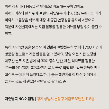
이런 상황에서 봄동을 선제적으로 확보해둔 곳이 있어요.
이랜드이츠의 한식 뷔페 브랜드
자연별곡
이에요. 봄동 트렌드를 미리
파악하고 물량을 확보해 매장 내 공급 안정성을 유지하고 있어요.
덕분에 자연별곡에서는 지금 봄동을 활용한 메뉴를 부담 없이 즐길 수
있죠.
특히 지난 1월 중순 문을 연
자연별곡 야탑점
은 하루 최대 700여 명이
방문할 정도로 뜨거운 반응을 얻고 있어요. 당일 오전 직접 도정한
여주산 쌀로 지은 밥에 약 30여 종의 반찬, 제철 식재료를 활용한
'오늘의 메뉴'까지. 봄동과 참기름, 나물로 직접 비빔밥을 만들어 먹는
고객도 눈에 띄게 늘었다고 하니, 봄동 챌린지를 집 대신 뷔페에서
즐기는 것도 꽤 괜찮은 선택일 것 같아요. 🍚
자연별곡 NC 야탑점
|
경기 성남시 분당구 야탑로81번길 11 8층