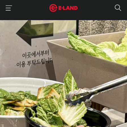
이랜드그룹 이용 메뉴
이랜드그룹 모바일 메뉴
매거진 상세보기