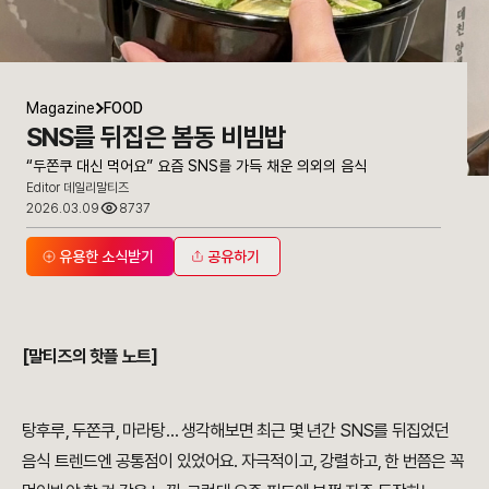
Magazine
FOOD
SNS를 뒤집은 봄동 비빔밥
“두쫀쿠 대신 먹어요” 요즘 SNS를 가득 채운 의외의 음식
Editor 데일리말티즈
2026.03.09
8737
유용한 소식받기
공유하기
[말티즈의 핫플 노트]
탕후루, 두쫀쿠, 마라탕… 생각해보면 최근 몇 년간 SNS를 뒤집었던
음식 트렌드엔 공통점이 있었어요. 자극적이고, 강렬하고, 한 번쯤은 꼭