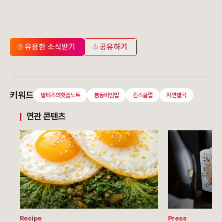
유용한 소식받기
공유하기
키워드
말티즈의핫플노트
봄동비빔밥
킴스클럽
자연별곡
연관 콘텐츠
Recipe
Press