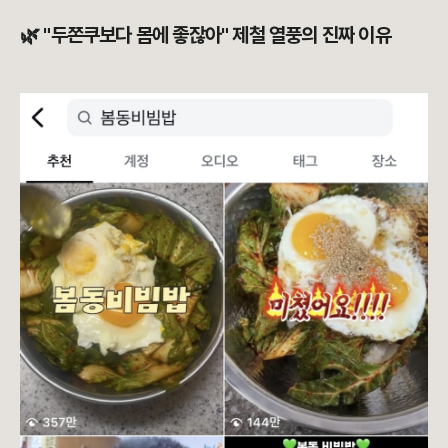
🌿 "두쫀쿠보다 몸에 좋잖아" 제철 열풍의 진짜 이유