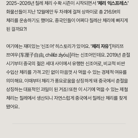
2025~2026년 칠레 체리 수확 시즌이 시작되면서
'체리 익스프레스'
화물선들이 지난 12월에만 두 차례에 걸쳐 상하이로 총 216.9t의
체리를 운송하기도 했어요. 중국인들이 어쩌다 칠레산 체리에 빠지게
된 걸까요?!
여기에는 재미있는 '신조어' 히스토리가 있어요.
'체리 자유'
[
처리쯔
쯔여우(车厘子自由, chēlízi zìyóu)]라는 신조어인데요. 2019년 춘절
시기부터
중국의 젊은 세대 사이에서 유행한 신조어로, 비교적 비싼
수입산 체리를 가격 고민 없이 마음껏 사 먹을 수 있는 경제적 여유를
의미해요. 이때부터 체리가 풍요로움을 상징하게 돼 중국에서 춘절을
상징하는 대표적인 과일이 된 거죠! 또한 이 시기에 먹을 수 있는 제철
체리는 칠레에서 생산되니 자연스럽게 중국에서 칠레산 체리를 찾게
됐어요.