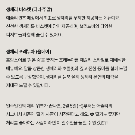
생체리 바스켓 (디너·주말)
애슐리퀸즈 매장에서 최초로 생체리를 무제한 제공하는 메뉴예요.
신선한 생체리를 바스켓에 담아 제공하며, 샐러드바의 다양한
디저트들과 함께 즐길 수 있어요.
생체리 포레누아 (올데이)
프랑스어로 '검은 숲'을 뜻하는 포레누아를 애슐리 스타일로 재해석한
메뉴예요. 달콤 상큼한 생체리와 초콜릿의 깊고 진한 풍미를 함께 느낄
수 있도록 구성했으며, 생체리를 듬뿍 올려 생체리 본연의 매력을
제대로 느낄 수 있답니다.
일주일간의 체리 위크가 끝나면, 2월 5일(목)부터는 애슐리의
시그니처 시즌인 '딸기 시즌'이 시작된다고 해요. 🍓 딸기도 좋지만
체리를 좋아하는 사람이라면 이 일주일을 놓칠 수 없겠죠?!