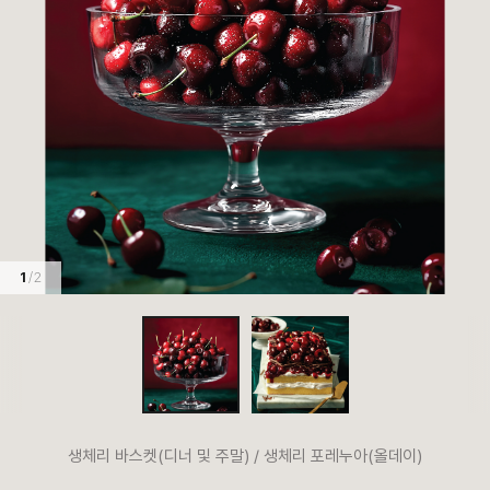
1
/ 2
생체리 바스켓(디너 및 주말) / 생체리 포레누아(올데이)