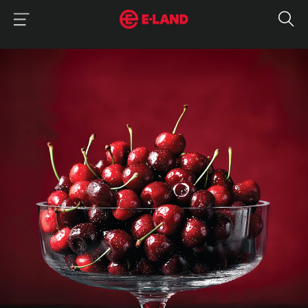
이랜드그룹 이용 메뉴
이랜드그룹 모바일 메뉴
매거진 상세보기