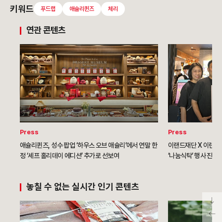
키워드
푸드랩
애슐리퀸즈
체리
연관 콘텐츠
Press
Press
애슐리퀸즈, 성수 팝업 ‘하우스 오브 애슐리’에서 연말 한
이랜드재단 X 이랜드
정 ‘셰프 홀리데이 에디션’ 추가로 선보여
‘나눔식탁’ 행사 진행
놓칠 수 없는 실시간 인기 콘텐츠