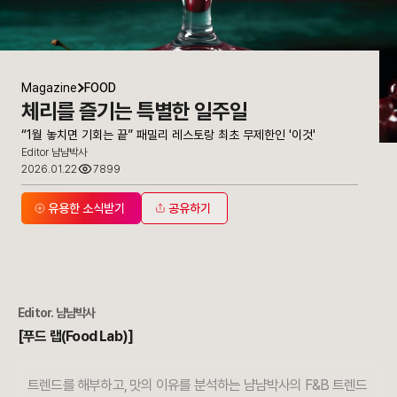
Magazine
FOOD
체리를 즐기는 특별한 일주일
“1월 놓치면 기회는 끝” 패밀리 레스토랑 최초 무제한인 '이것'
Editor 냠냠박사
2026.01.22
7899
유용한 소식받기
공유하기
Editor.
냠냠박사
[푸드 랩(Food Lab)]
트렌드를 해부하고, 맛의 이유를 분석하는 냠냠박사의 F&B 트렌드