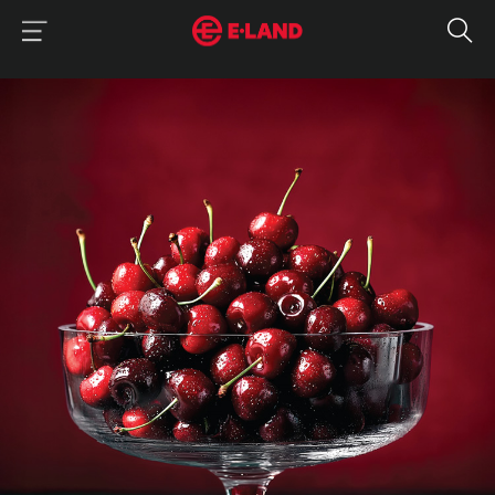
이랜드그룹 이용 메뉴
이랜드그룹 모바일 메뉴
매거진 상세보기