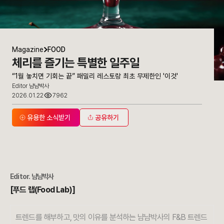
Magazine
FOOD
체리를 즐기는 특별한 일주일
“1월 놓치면 기회는 끝” 패밀리 레스토랑 최초 무제한인 '이것'
Editor 냠냠박사
2026.01.22
7962
유용한 소식받기
공유하기
Editor.
냠냠박사
[푸드 랩(Food Lab)]
트렌드를 해부하고, 맛의 이유를 분석하는 냠냠박사의 F&B 트렌드