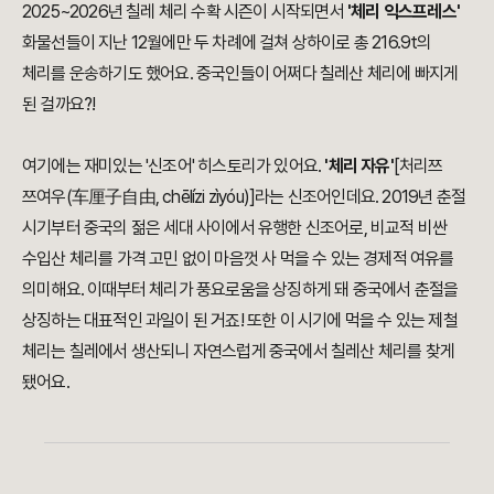
2025~2026년 칠레 체리 수확 시즌이 시작되면서
'체리 익스프레스'
화물선들이 지난 12월에만 두 차례에 걸쳐 상하이로 총 216.9t의
체리를 운송하기도 했어요. 중국인들이 어쩌다 칠레산 체리에 빠지게
된 걸까요?!
여기에는 재미있는 '신조어' 히스토리가 있어요.
'체리 자유'
[
처리쯔
쯔여우(车厘子自由, chēlízi zìyóu)]라는 신조어인데요. 2019년 춘절
시기부터
중국의 젊은 세대 사이에서 유행한 신조어로, 비교적 비싼
수입산 체리를 가격 고민 없이 마음껏 사 먹을 수 있는 경제적 여유를
의미해요. 이때부터 체리가 풍요로움을 상징하게 돼 중국에서 춘절을
상징하는 대표적인 과일이 된 거죠! 또한 이 시기에 먹을 수 있는 제철
체리는 칠레에서 생산되니 자연스럽게 중국에서 칠레산 체리를 찾게
됐어요.