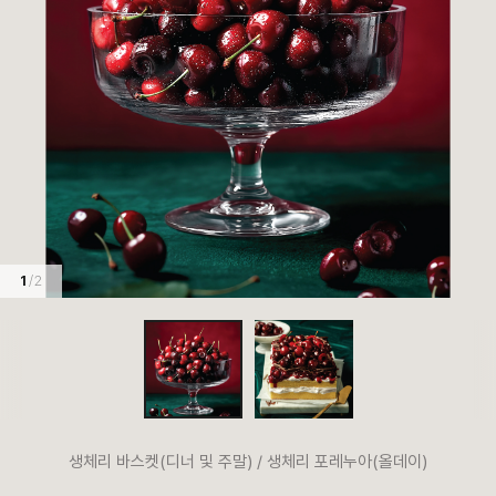
1
/ 2
생체리 바스켓(디너 및 주말) / 생체리 포레누아(올데이)