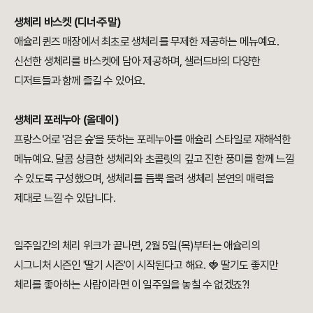
생체리 바스켓 (디너·주말)
애슐리퀸즈 매장에서 최초로 생체리를 무제한 제공하는 메뉴예요.
신선한 생체리를 바스켓에 담아 제공하며, 샐러드바의 다양한
디저트들과 함께 즐길 수 있어요.
생체리 포레누아 (올데이)
프랑스어로 '검은 숲'을 뜻하는 포레누아를 애슐리 스타일로 재해석한
메뉴예요. 달콤 상큼한 생체리와 초콜릿의 깊고 진한 풍미를 함께 느낄
수 있도록 구성했으며, 생체리를 듬뿍 올려 생체리 본연의 매력을
제대로 느낄 수 있답니다.
일주일간의 체리 위크가 끝나면, 2월 5일(목)부터는 애슐리의
시그니처 시즌인 '딸기 시즌'이 시작된다고 해요. 🍓 딸기도 좋지만
체리를 좋아하는 사람이라면 이 일주일을 놓칠 수 없겠죠?!