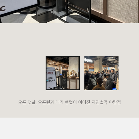
오픈 첫날, 오픈런과 대기 행렬이 이어진 자연별곡 야탑점