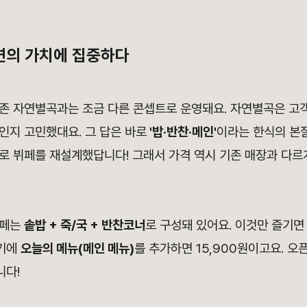
 본연의 가치에 집중하다
존 자연별곡과는 조금 다른 콘셉트로 운영돼요. 자연별곡은 고
인지 고민했대요. 그 답은 바로
'밥·반찬·메인'
이라는 한식의 본
 뷔페를 재설계했답니다! 그래서 가격 역시 기존 매장과 다르게
뷔페는
솥밥 + 죽/국 + 반찬코너
로 구성돼 있어요. 이것만 즐기면
여기에
오늘의 메뉴(메인 메뉴)
를 추가하면 15,900원이고요. 오
니다!