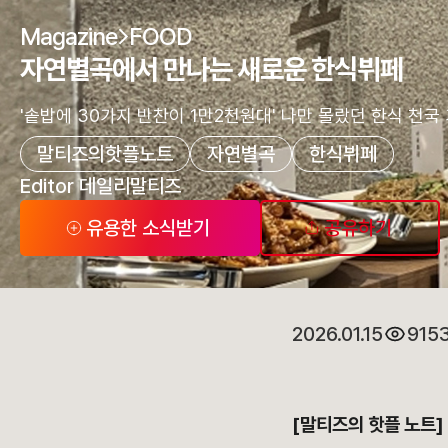
Magazine
FOOD
자연별곡에서 만나는 새로운 한식뷔페
'솥밥에 30가지 반찬이 1만2천원대' 나만 몰랐던 한식 천국
말티즈의핫플노트
자연별곡
한식뷔페
Editor 데일리말티즈
유용한 소식받기
공유하기
2026.01.15
915
[말티즈의 핫플 노트]