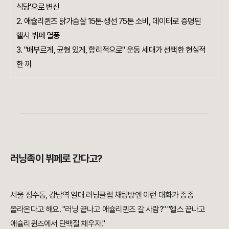
식당'으로 변신
2. 애슐리퀸즈 닭가슴살 15톤·생선 75톤 소비, 데이터로 증명된
헬시 뷔페 열풍
3. "배부르게, 균형 있게, 합리적으로" 운동 세대가 선택한 현실적
한 끼
러닝족이 뷔페로 간다고?
서울 성수동, 강남역 일대 러닝클럽 채팅방엔 이런 대화가 종종
올라온다고 해요. "러닝 끝나고 애슐리퀸즈 갈 사람?" "헬스 끝나고
애슐리퀸즈에서 단백질 채우자."