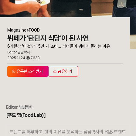
Magazine
FOOD
뷔페가 '탄단지 식당'이 된 사연
6개월간 '이것'만 15만 개 소비... 러너들이 뷔페에 몰리는 이유
Editor 냠냠박사
2025.11.24
7638
유용한 소식받기
공유하기
Editor.
냠냠박사
[푸드 랩(Food Lab)]
트렌드를 해부하고, 맛의 이유를 분석하는 냠냠박사의 F&B 트렌드