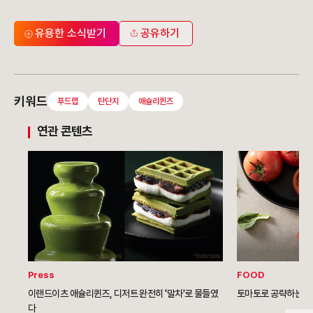
유용한 소식받기
공유하기
키워드
푸드랩
탄단지
애슐리퀸즈
연관 콘텐츠
Press
FOOD
이랜드이츠 애슐리퀸즈, 디저트 완전히 '말차'로 물들였
토마토로 공략하는 
다