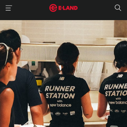
이랜드그룹 이용 메뉴
이랜드그룹 모바일 메뉴
매거진 상세보기