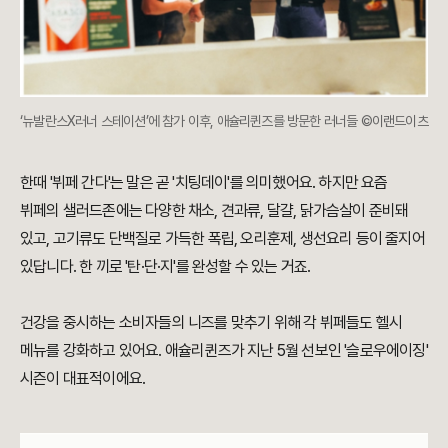
‘뉴발란스X러너 스테이션’에 참가 이후, 애슐리퀸즈를 방문한 러너들 ©이랜드이츠
한때 '뷔페 간다'는 말은 곧 '치팅데이'를 의미했어요. 하지만 요즘
뷔페의 샐러드존에는 다양한 채소, 견과류, 달걀, 닭가슴살이 준비돼
있고, 고기류도 단백질로 가득한 폭립, 오리훈제, 생선요리 등이 줄지어
있답니다. 한 끼로 '탄·단·지'를 완성할 수 있는 거죠.
건강을 중시하는 소비자들의 니즈를 맞추기 위해 각 뷔페들도 헬시
메뉴를 강화하고 있어요. 애슐리퀸즈가 지난 5월 선보인 '슬로우에이징'
시즌이 대표적이에요.