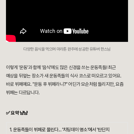
다양한 음식을 먹으며 마라톤 완주에 성공한 유튜버 한스님
이렇게 '운동'과 함께 '음식'에도 많은 신경을 쓰는 운동족들! 최근
예상을 뒤엎는 장소가 새 운동족들의 식사 코스로 떠오르고 있어요.
바로 뷔페예요. "운동 후 뷔페라니?" 어딘가 모순처럼 들리지만, 요즘
뷔페는 다르답니다.
✅ 요약 냠냠
1. 운동족들이 뷔페로 몰린다... '치팅데이 명소'에서 '탄단지