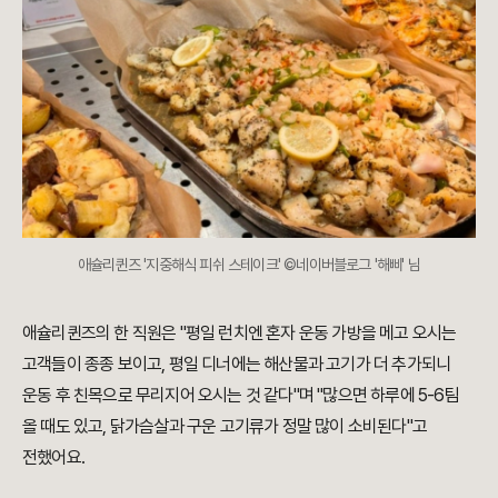
애슐리퀸즈 '지중해식 피쉬 스테이크' ©네이버블로그 '해삐' 님
애슐리퀸즈의 한 직원은 "평일 런치엔 혼자 운동 가방을 메고 오시는
고객들이 종종 보이고, 평일 디너에는 해산물과 고기가 더 추가되니
운동 후 친목으로 무리지어 오시는 것 같다"며 "많으면 하루에 5-6팀
올 때도 있고, 닭가슴살과 구운 고기류가 정말 많이 소비된다"고
전했어요.