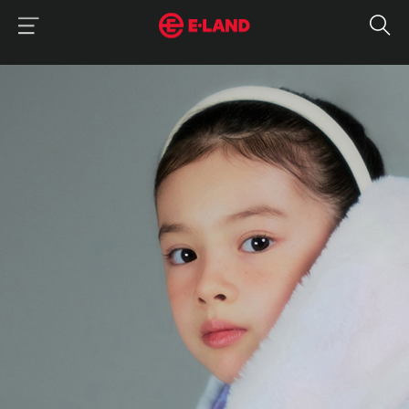
이랜드그룹 이용 메뉴
이랜드그룹 모바일 메뉴
매거진 상세보기