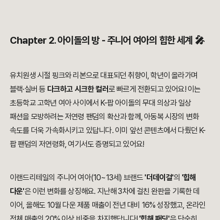
Chapter 2. 아이돌의 방 - 주니어 여아의 힙한 세계 🎤
유치원생 시절 핑크와 리본으로 대표되던 취향이, 학년이 올라가며
블랙·실버 등
다크하고 시크한 컬러
로 빠르게 전환되고 있어요! 이는
초등학교 고학년 여아 사이에서 K-팝 아이돌의 무대 의상과 일상
패션을 모방하려는 저연령 팬덤의 확산과 함께, 아동복 시장의 변화
속도를 더욱 가속화시키고 있답니다. 이미 앞선 콘텐츠에서 다뤘던 K-
팝 팬덤의 저연령화, 여기서도 증명되고 있어요!
이랜드리테일의 주니어 여아(10~13세) 브랜드
'더데이걸'
의
'힙해
다운'
은 이런 변화를 상징해요. 지난해 3차에 걸친 완판을 기록한 데
이어, 올해도 10월 다운 제품 매출이 전년 대비 16% 성장했고, 온라인
전체 매출의 20% 이상 비중을 차지했답니다!
'힙해 패딩'
은 단순히