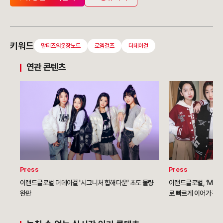
키워드
말티즈의옷장노트
로엠걸즈
더데이걸
연관 콘텐츠
Press
Press
이랜드글로벌 더데이걸 '시그니처 힙해다운' 초도 물량
이랜드글로벌, ‘MZ세
완판
로 빠르게 이어가 판매