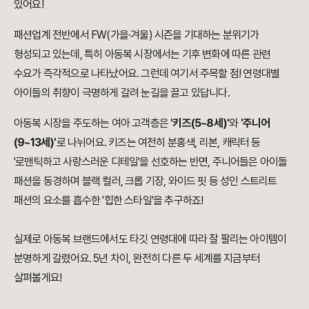
있어요!
패션업계 전반에서 FW(가을·겨울) 시즌을 기대하는 분위기가
형성되고 있는데, 특히 아동복 시장에서는 기후 변화에 따른 관련
수요가 즉각적으로 나타났어요. 그런데 여기서 주목할 점! 연령대별
아이들의 취향이 극명하게 갈려 눈길을 끌고 있답니다.
아동복 시장을 주도하는 여아 고객층은
'키즈(5~8세)'
와
'주니어
(9~13세)'
로 나뉘어요. 키즈는 여전히 분홍색, 리본, 캐릭터 등
'로맨틱하고 사랑스러운 디테일'을 선호하는 반면, 주니어들은 아이돌
패션을 동경하며 블랙 컬러, 크롭 기장, 와이드 핏 등 성인 스트리트
패션의 요소를 흡수한 '힙한 스타일'을 추구하죠!
실제로 아동복 브랜드에서도 타깃 연령대에 따라 잘 팔리는 아이템이
분명하게 갈렸어요. 5년 차이, 완전히 다른 두 세계를 지금부터
살펴볼게요!