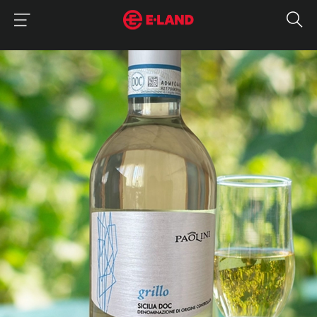
이랜드그룹 이용 메뉴
이랜드그룹 모바일 메뉴
매거진 상세보기