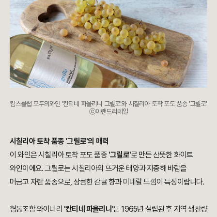
킴스클럽 모두의와인 '칸티네 파올리니 그릴로'와 시칠리아 토착 포도 품종 '그릴로'
ⓒ이랜드리테일
시칠리아 토착 품종 '그릴로'의 매력
이 와인은 시칠리아 토착 포도 품종
'그릴로'
로 만든 산뜻한 화이트
와인이에요. 그릴로는 시칠리아의 뜨거운 태양과 지중해 바람을
머금고 자란 품종으로, 상큼한 감귤 향과 미네랄 느낌이 특징이랍니다.
협동조합 와이너리
'칸티네 파올리니'
는 1965년 설립된 후 지역 생산량