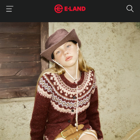
이랜드그룹 이용 메뉴
이랜드그룹 모바일 메뉴
매거진 상세보기