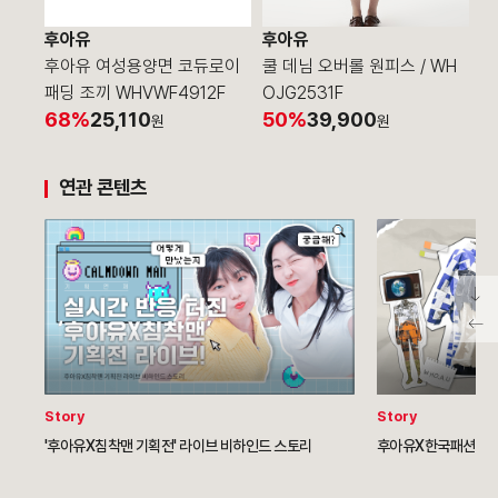
후아유
후아유
후
후아유 여성용양면 코듀로이
쿨 데님 오버롤 원피스 / WH
쿨
패딩 조끼 WHVWF4912F
OJG2531F
1F
68%
25,110
50%
39,900
5
원
원
연관 콘텐츠
Story
Story
'후아유X침착맨 기획전' 라이브 비하인드 스토리
후아유X한국패션디자