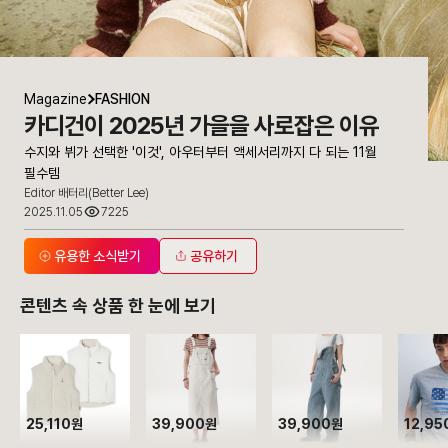
Magazine
FASHION
카디건이 2025년 가을을 사로잡은 이유
수지와 뷔가 선택한 '이것', 아우터부터 액세서리까지 다 되는 11월
필수템
Editor 배터리(Better Lee)
2025.11.05
7225
유용한 소식받기
공유하기
콘텐츠 속 상품 한 눈에 보기
25,110원
39,900원
39,900원
12,95