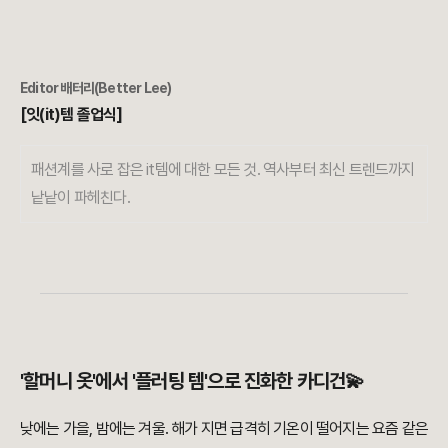
Editor
배터리(Better Lee)
[잇(it)템 졸업식]
패션계를 사로 잡은 it템에 대한 모든 것. 역사부터 최신 트렌드까지
낱낱이 파헤친다.
'할머니 옷'에서 '플러팅 템'으로 진화한 카디건💫
낮에는 가을, 밤에는 겨울. 해가 지면 급격히 기온이 떨어지는 요즘 같은