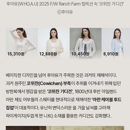
후아유(WHO.A.U) 2025 F/W Ranch Farm 컬렉션 속 '코위찬 가디건'
ⓒ후아유
15,310원
12,880원
10,450원
8,910원
베이직한 디자인을 넘어 후아유가 주목한 것은 과거의 재해석이다.
과거 원주민
코위찬(Cowichan) 부족
이 추위를 이겨내기 위해 입던
방한복에서 영감을 받은
'코위찬 가디건'
, 1800년대 후반 아일랜드
아란 제도 어부들의 스웨터를 현대적으로 재해석한
'아란 케이블 후드
집업'
이 대표적이다. 유난히 변덕스러운 올 가을 날씨를 고려해
하이게이지(두껍게 짠 니트) 소재를 활용한 카디건도 강화했다.