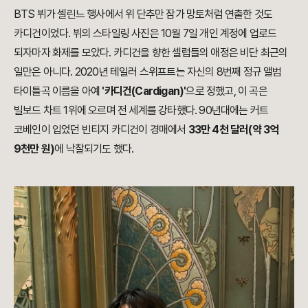
BTS 뷔가 셀린느 행사에서 위 단추만 잠가 망토처럼 연출한 것도
카디건이었다. 뷔의 스타일링 사진은 10월 7일 개인 계정에 업로드
되자마자 화제를 모았다. 카디건을 향한 셀럽들의 애정은 비단 최근의
일만은 아니다. 2020년 테일러 스위프트는 자신의 8번째 정규 앨범
타이틀곡 이름을 아예
'카디건(Cardigan)'
으로 정했고, 이 곡은
빌보드 차트 1위에 오르며 전 세계를 강타했다. 90년대에는 커트
코베인이 입었던 빈티지 카디건이 경매에서
33만 4천 달러(약 3억
9천만 원)
에 낙찰되기도 했다.