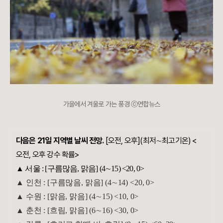
가을에서 겨울로 가는 풍경 ⓒ연합뉴스
다음은 21일 지역별 날씨 전망.
[오전, 오후](최저∼최고기온) <
오전, 오후 강수 확률>
▲ 서울 : [구름많음, 맑음] (4∼15) <20, 0>
▲ 인천 : [구름많음, 맑음] (4∼14) <20, 0>
▲ 수원 : [맑음, 맑음] (4∼15) <10, 0>
▲ 춘천 : [흐림, 맑음] (6∼16) <30, 0>