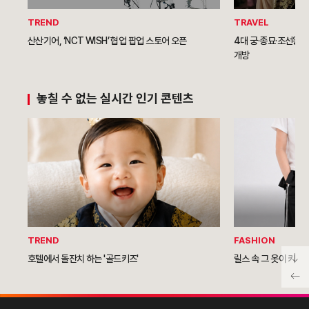
TREND
TRAVEL
산산기어, ‘NCT WISH’ 협업 팝업 스토어 오픈
4대 궁·종묘·조선왕릉
개방
놓칠 수 없는 실시간 인기 콘텐츠
TREND
FASHION
호텔에서 돌잔치 하는 '골드키즈'
릴스 속 그 옷이 키즈