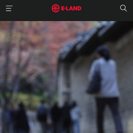
이랜드그룹 이용 메뉴
이랜드그룹 모바일 메뉴
매거진 상세보기