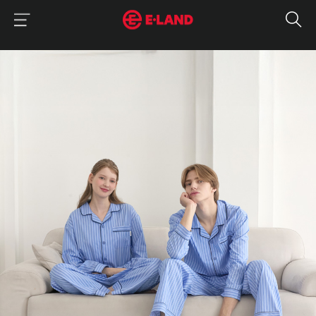
이랜드그룹 이용 메뉴
이랜드그룹 모바일 메뉴
매거진 상세보기