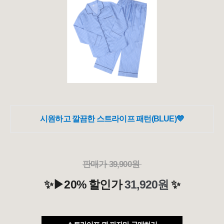
시원하고 깔끔한
스
트라이프 패턴
(BLUE)💙
판매가 39,900원
✨▶20% 할인가
31,920원
✨