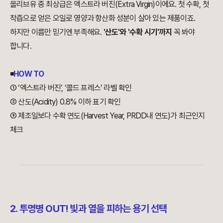
올리브유 중 최상급은 엑스트라 버진(Extra Virgin)이에요. 첫 수확, 첫
착즙으로 얻은 오일로 영양과 항산화 성분이 살아 있는 제품이죠.
하지만 이름만 믿기엔 부족해요.
'산도'와 '수확 시기'까지
꼭 봐야
합니다.
◾
HOW TO
① ‘엑스트라 버진’, ‘콜드 프레스’ 라벨 확인
② 산도(Acidity) 0.8% 이하 표기 확인
③ 제조일보다 수확 연도(Harvest Year, PRDD내 연도)가 최근인지
체크
2. 투명병 OUT! 빛과 열을 피하는 용기 선택