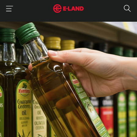
이랜드그룹 이용 메뉴
이랜드그룹 모바일 메뉴
매거진 상세보기