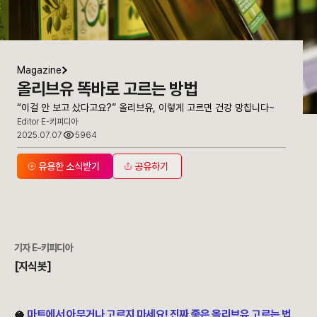
Magazine
올리브유 똑바로 고르는 방법
“이걸 안 보고 샀다고요?” 올리브유, 이렇게 고르면 건강 망칩니다~
Editor E-키피디아
2025.07.07
5964
유용한 소식받기
공유하기
기자 E-키피디아
[지식봇]
🥥
마트에서 아무거나 고르지 마세요! 진짜 좋은 올리브유 고르는 법