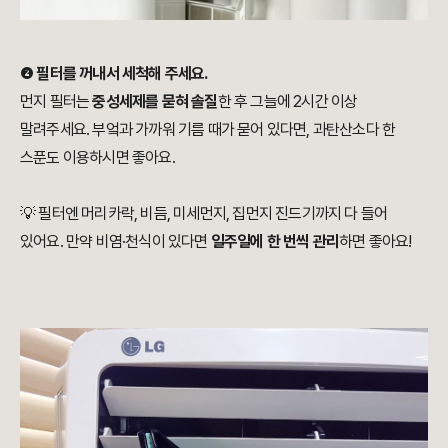
❷
필터를 꺼내서 세척해 주세요.
먼지 필터는
중성세제를 묻혀 솔질
한 후 그늘에 2시간 이상
말려주세요. 부엌과 가까워 기름 때가 묻어 있다면, 과탄산소다 한
스푼도 이용하시면 좋아요.
💡 필터엔 머리카락, 비듬, 미세먼지, 집먼지 진드기까지 다 들어
있어요. 만약 비염·천식이 있다면
일주일에 한 번씩 관리
하면 좋아요!