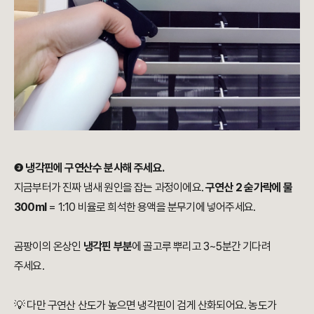
❸
냉각핀에 구연산수 분사해 주세요.
지금부터가 진짜 냄새 원인을 잡는 과정이에요.
구연산 2 숟가락에 물
300ml
= 1:10 비율로 희석한 용액을 분무기에 넣어주세요.
곰팡이의 온상인
냉각핀 부분
에 골고루 뿌리고 3~5분간 기다려
주세요.
💡 다만 구연산 산도가 높으면 냉각핀이 검게 산화되어요. 농도가