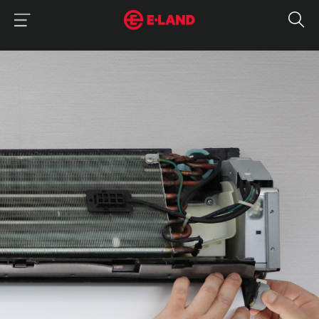
이랜드그룹 이용 메뉴
이랜드그룹 모바일 메뉴
매거진 상세보기