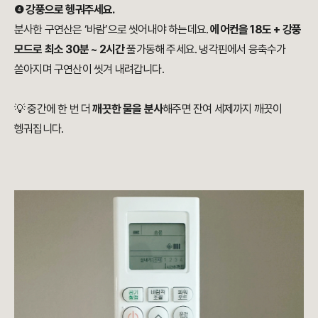
❹
강풍으로 헹궈주세요.
분사한 구연산은 ‘바람’으로 씻어내야 하는데요.
에어컨을 18도 + 강풍
모드로 최소 30분 ~ 2시간
풀가동해 주세요. 냉각핀에서 응축수가
쏟아지며 구연산이 씻겨 내려갑니다.
💡 중간에 한 번 더
깨끗한 물을 분사
해주면 잔여 세제까지 깨끗이
헹궈집니다.