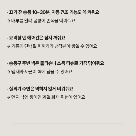
•
끄기 전 송풍 10~30분, 자동 건조 기능도 꼭 켜줘요
→ 내부를 말려 곰팡이 번식을 막아줘요
•
요리할 땐 에어컨은 잠시 꺼줘요
→ 기름과 단백질 찌꺼기가 냉각핀에 쌓일 수 있어요
•
송풍구 주변 벽은 물티슈나 소독 티슈로 가끔 닦아줘요
→ 냄새와 세균이 벽에 남을 수 있어요
•
실외기 주변은 막히지 않게 비워줘요
→ 먼지·낙엽 쌓이면 과열·화재 위험이 있어요