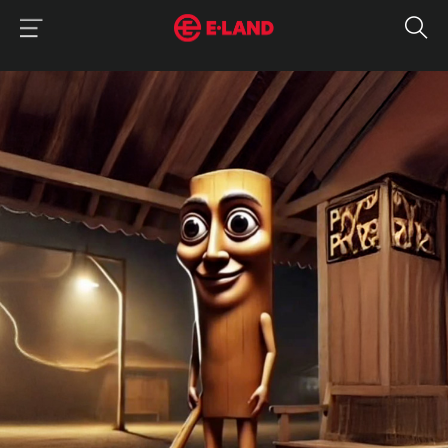
이랜드그룹 이용 메뉴
이랜드그룹 모바일 메뉴
매거진 상세보기