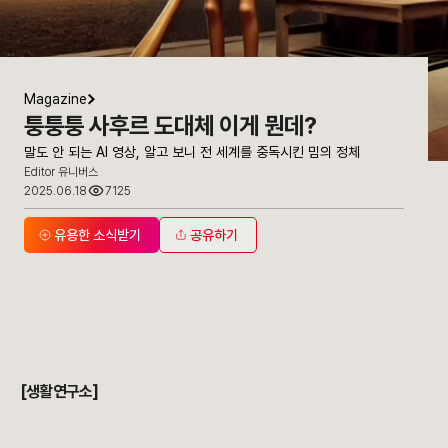
Magazine
퉁퉁퉁 사후르 도대체 이게 뭔데?
말도 안 되는 AI 영상, 알고 보니 전 세계를 중독시킨 밈의 정체
Editor 유니버스
2025.06.18
7125
유용한 소식받기
공유하기
[생활연구소]