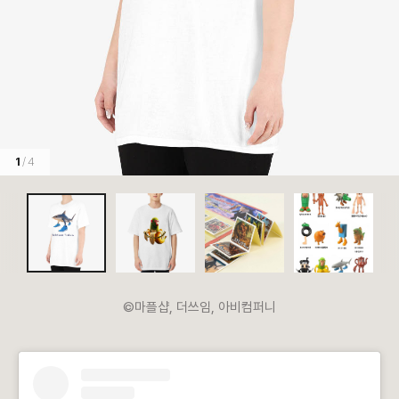
1
/ 4
©마플샵, 더쓰임, 아비컴퍼니