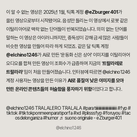
이 알 수 없는 영상은 2025년 1월, 틱톡 계정
@eZburger401
가
올린 영상으로부터 시작됐어요. 음성만 들리는 이 영상에서 로봇 같은
이탈리아어로 맥락 없는 단어들이 반복되었습니다. 의미 없는 단어를
말하는 이 영상은 아이러니하지만, 중독성이 강해 금세 많은 사람들이
비슷한 영상을 만들어 따라 하게 되었죠. 같은 달 틱톡 계정
@elchino1246
가 AI로 만든 '운동화 신은 상어' 이미지를 이탈리아어
오디오를 합쳐 만든 영상이 조회수가 급증하며 지금의 '
트랄라레로
트랄라라
' 밈이 처음 만들어졌습니다. 인터뷰에 따르면 @elchino1246
계정 사용자는 영상을 만든 이유가
AI로 품질이 낮은 이미지를 모아
만든 온라인 콘텐츠들의 허술함을 풍자하기 위함
이었다고 합니다.
@elchino1246
TRALALERO TRALALA
#paratiiiiiiiiiiiiiiiiiiiiiiiiiiiiiii
#fyp
#
tiktok
#tiktokponmeenparatiporfa
#xd
#plisssfyp
#foruyou
#tac
osdelonganiza
#humor
♬ suono originale - eZburger401
@elchino1246