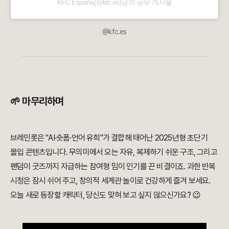
KFC España(@kfc.es)님의 공유 게시물
@kfc.es
🌱 마무리하며
브레인롯은 "AI·숏폼·언어 유희"가 결합해 태어난 2025년형 초단기
몰입 콘텐츠입니다. 무의미에서 오는 자유, 복제하기 쉬운 구조, 그리고
팬덤이 굿즈까지 자급하는 참여형 밈이 인기를 끈 비결이죠. 과한 반복
시청은 잠시 쉬어 주고, 창의적 세계관 놀이로 건강하게 즐겨 보세요.
오늘 새로 등장할 캐릭터, 당신도 맞혀 보고 싶지 않으신가요? 😉