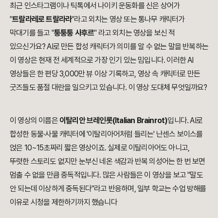
최근 인스타그램이나 틱톡에서 나이키 운동화를 신은 상어가
"
트랄라레로 트랄라라
"라고 외치는 영상 또는 통나무 캐릭터가
막대기를 들고 "
퉁퉁퉁 사후르
" 라고 외치는 영상을 보신 적
있으신가요? AI로 만든 합성 캐릭터가 의미를 알 수 없는 말을 반복하는
이 영상은 현재 전 세계적으로 가장 인기 있는 밈입니다. 이러한 AI
영상들은 한 편당 3,000만 뷰 이상 기록하고, 영상 속 캐릭터로 만든
굿즈들도 품절 대란을 일으키고 있습니다. 이 영상 도대체 무엇일까요?
이 영상의 이름은
이탈리안 브레인롯(Italian Brainrot)
입니다. AI로
합성한 동물·사물 캐릭터에 '이탈리아어처럼 들리는' 난센스 보이스를
얹은 10~15초짜리 짧은 영상이죠. 실제로 이탈리아어도 아니고,
뚜렷한 스토리도 없지만 눈부신 네온 색감과 반복 의성어는 한 번 보면
멈출 수 없을 만큼 중독적입니다. 많은 사람들은 이 영상을 보고 "말도
안 되는데 이상하게 중독된다"라고 반응하며, 일부 학교는 수업 방해를
이유로 시청을 제한하기까지 했습니다