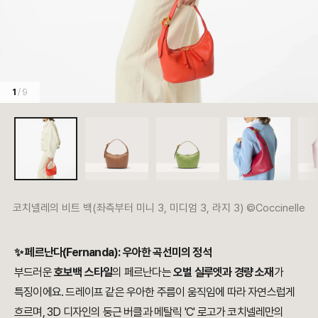
1
/ 9
코치넬레의 비트 백(좌측부터 미니 3, 미디엄 3, 라지 3) ©Coccinelle
✨ 페르난다(Fernanda): 우아한 곡선미의 정석
부드러운
호보백 스타일
의 페르난다는
오벌 실루엣과 경량 소재
가
특징이에요. 드레이프 같은 우아한 주름이 움직임에 따라 자연스럽게
흐르며, 3D 디자인의 둥근 버클과 메탈릭 'C' 로고가 코치넬레만의