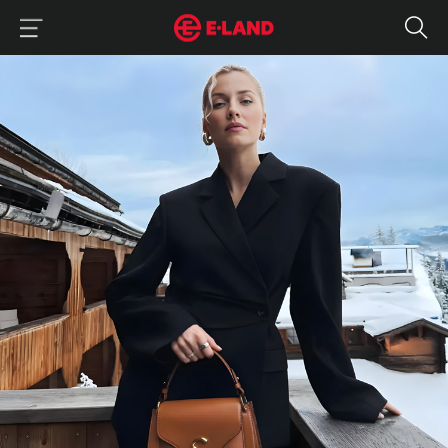
이랜드그룹 이용 메뉴
이랜드그룹 모바일 메뉴
드뮤어 : 조용하게 떠오르는 패션 트렌드
매거진 상세보기