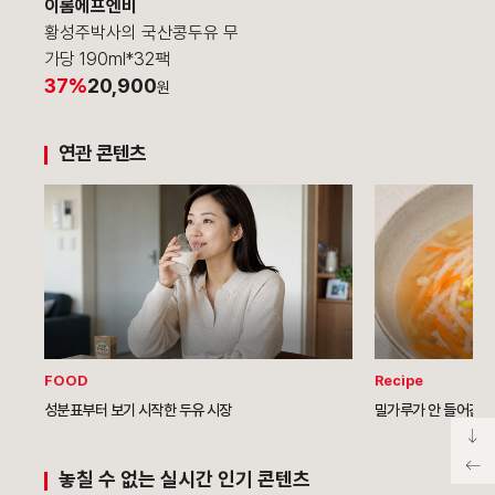
이롬에프엔비
황성주박사의 국산콩두유 무
가당 190ml*32팩
37%
20,900
원
연관 콘텐츠
FOOD
Recipe
성분표부터 보기 시작한 두유 시장
밀가루가 안 들어간 
놓칠 수 없는 실시간 인기 콘텐츠