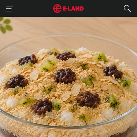
이랜드그룹 이용 메뉴
이랜드그룹 모바일 메뉴
매거진 상세보기