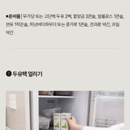
◾ 준비물
│무가당 또는 고단백 두유 2팩, 팥앙금 2큰술, 알룰로스 1큰술,
연유 1작은술, 피넛버터파우더 또는 콩가루 1큰술, 견과류 약간, 과일
약간
➊ 두유팩 얼리기