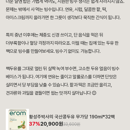
더운 날엔 밥은 가볍게 먹어도, 시원한 빙수 생각은 쉽게 사라지지 않죠.
문제는 밖에서 사 먹는 빙수입니다. 연유, 시럽, 달콤한 팥, 떡,
아이스크림까지 올라가면 한 그릇이 생각보다 묵직한 간식이 됩니다.
특히 중년 이후에는 체중도 신경 쓰이고, 단 음식을 먹은 뒤
더부룩함이나 혈당 걱정까지 따라오죠. 이럴 때는 집에 있는 두유 한
팩으로 빙수를 만들어보세요. 빙수기 없이도 가능합니다.
팩두유를 그대로 얼린 뒤 살짝 녹여 부수면, 고소한 두유 얼음이 빙수
베이스가 됩니다. 여기에 연유는 줄이고 알룰로스를 더하면 단맛은
살리면서 당 부담을 낮출 수 있습니다. 팥과 떡은 조금만 올리고,
견과류와 과일을 곁들이면 씹는 맛까지 살아납니다 😊
황성주박사의 국산콩두유 무가당 190ml*32팩
37%
20,900원
33,600원