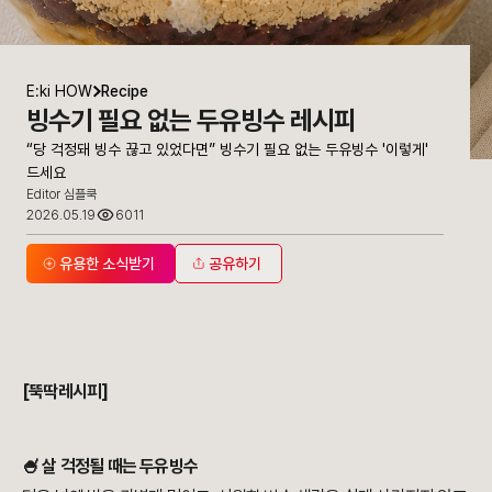
E:ki HOW
Recipe
빙수기 필요 없는 두유빙수 레시피
“당 걱정돼 빙수 끊고 있었다면” 빙수기 필요 없는 두유빙수 '이렇게'
드세요
Editor 심플쿡
2026.05.19
6011
유용한 소식받기
공유하기
“당 걱정돼 빙수 끊고 있었다면” 빙수기 필요 없는 두유빙수 '이렇게' 드
[뚝딱레시피]
🍧 살 걱정될 때는 두유빙수