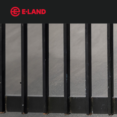
기온별 옷차림 : 영상 5도, 10도, 15도, 20도 환절기 온도별 코디는?
매거진 상세보기