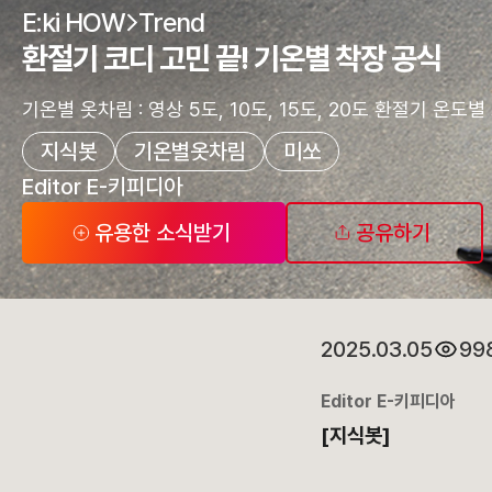
E:ki HOW
Trend
환절기 코디 고민 끝! 기온별 착장 공식
기온별 옷차림 : 영상 5도, 10도, 15도, 20도 환절기 온도별
지식봇
기온별옷차림
미쏘
Editor E-키피디아
유용한 소식받기
공유하기
2025.03.05
99
Editor E-키피디아
[지식봇]