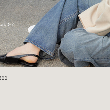
 코디는?
800