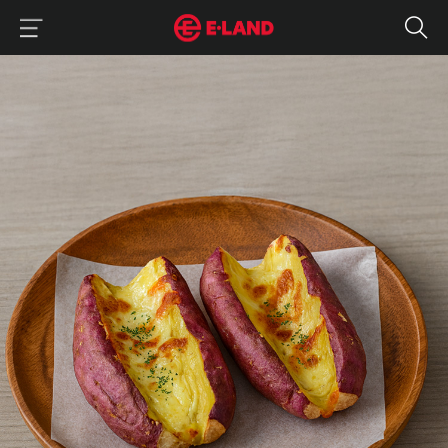
이랜드그룹 이용 메뉴
이랜드그룹 모바일 메뉴
매거진 상세보기