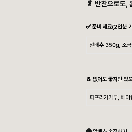
🥬 반찬으로도
✅ 준비 재료(2인분 
알배추 350g, 소금
🧂 없어도 좋지만 있
파프리카가루, 베이컨
➊ 알배추 손질하기