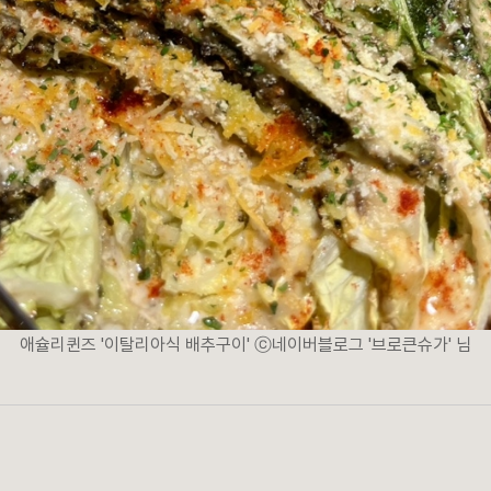
애슐리퀸즈 '이탈리아식 배추구이' ⓒ네이버블로그 '브로큰슈가' 님