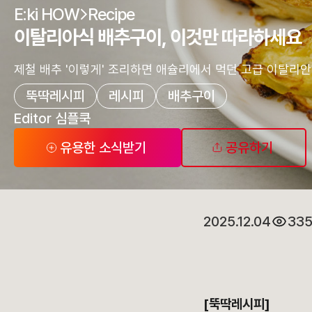
E:ki HOW
Recipe
이탈리아식 배추구이, 이것만 따라하세요
제철 배추 '이렇게' 조리하면 애슐리에서 먹던 고급 이탈리안
뚝딱레시피
레시피
배추구이
Editor 심플쿡
유용한 소식받기
공유하기
제철 배추 '이렇게' 조리하면 애슐리에서 먹던 고급 이탈리안 요리가 됩니
2025.12.04
33
[뚝딱레시피]