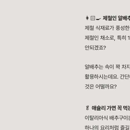
👩🏻‍🍳
제철인 알배추
제철 식재료가 풍성한 가
제철인 채소로, 특히 
안되겠죠?
알배추는 속이 꽉 차지
활용하시는데요. 간단
것은 어떨까요?
🥬
애슐리 가면 꼭 먹
이탈리아식 배추구이는
하나의 요리처럼 즐길