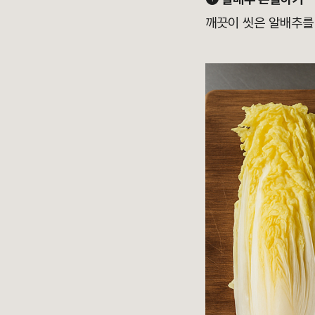
깨끗이 씻은 알배추를