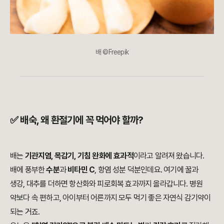
배 ©Freepik
✅ 배숙, 왜 환절기에 꼭 먹어야 할까?
배는
기관지염, 목감기, 기침 완화에 효과적
이라고 알려져 왔습니다.
배에 풍부한
수분
과
비타민 C
, 항염 성분 덕분인데요. 여기에 꿀과
생강, 대추를 더하면 항산화와 피로회복 효과까지 올라갑니다. 병원
약보다 속 편하고, 아이부터 어른까지 모두 먹기 좋은 자연식 감기약이
되는 거죠.