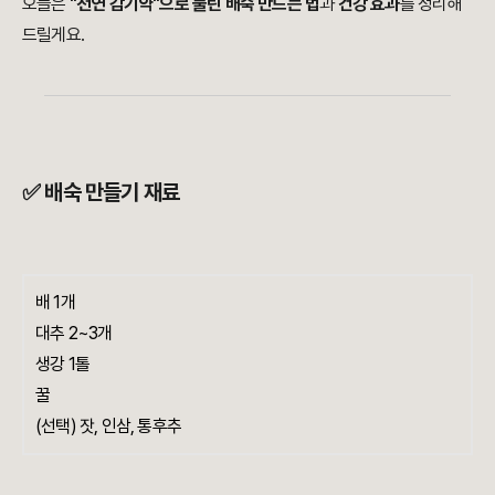
오늘은
"천연 감기약"으로 불린 배숙 만드는 법
과
건강 효과
를 정리해
드릴게요.
✅ 배숙 만들기 재료
배 1개
대추 2~3개
생강 1톨
꿀
(선택) 잣, 인삼, 통후추