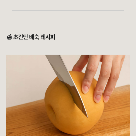
🍯 초간단 배숙 레시피