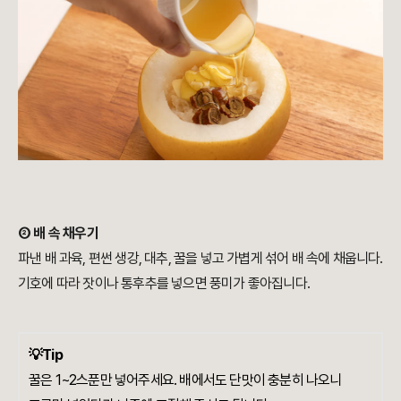
② 배 속 채우기
파낸 배 과육, 편썬 생강, 대추, 꿀을 넣고 가볍게 섞어 배 속에 채웁니다.
기호에 따라 잣이나 통후추를 넣으면 풍미가 좋아집니다.
💡Tip
꿀은 1~2스푼만 넣어주세요. 배에서도 단맛이 충분히 나오니