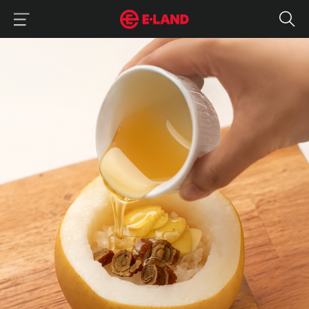
이랜드그룹 이용 메뉴
이랜드그룹 모바일 메뉴
매거진 상세보기