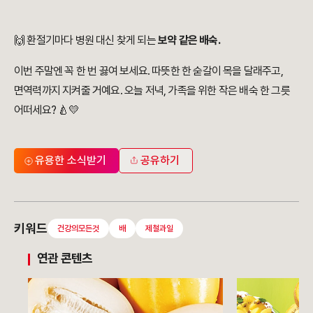
🙌 환절기마다 병원 대신 찾게 되는
보약 같은 배숙.
이번 주말엔 꼭 한 번 끓여 보세요. 따뜻한 한 숟갈이 목을 달래주고,
면역력까지 지켜줄 거예요. 오늘 저녁, 가족을 위한 작은 배숙 한 그릇
어떠세요? 🍐💛
유용한 소식받기
공유하기
키워드
건강의모든것
배
제철과일
연관 콘텐츠